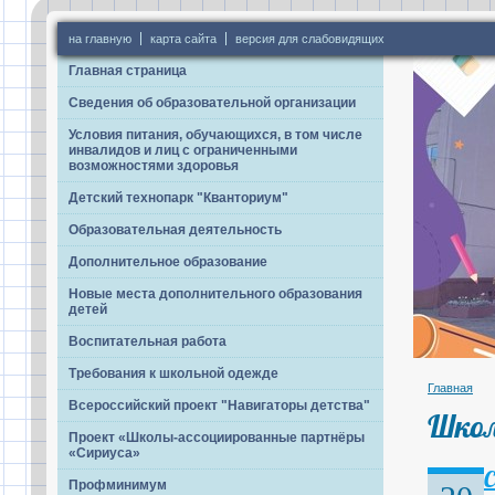
на главную
карта сайта
версия для слабовидящих
Главная страница
Сведения об образовательной организации
Условия питания, обучающихся, в том числе
инвалидов и лиц с ограниченными
возможностями здоровья
Детский технопарк "Кванториум"
Образовательная деятельность
Дополнительное образование
Новые места дополнительного образования
детей
Воспитательная работа
Требования к школьной одежде
Главная
Всероссийский проект "Навигаторы детства"
Школ
Проект «Школы-ассоциированные партнёры
«Сириуса»
С
Профминимум