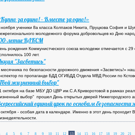
Купно за едино! – Вместе за одно!»
 ноября ученики 8а класса Колпаков Никита, Пруцкова София и Шу
ежрегионального молодежного форума добровольцев ко Дню народн
100-летие ВЛКСМ
ень рождения Коммунистческого союза молодежи отмечается с 29 о
сполнилось 100 лет.
кция "Засветись"
 месячника по безопасности дорожного движения «Засветись!» на
нспектор по пропаганде БДД ОГИБДД Отдела МВД России по Кстов
Твой жизненный выбор"
1 октября на базе МБУ ДО ЦВР им.С.А.Криворотовой в рамках реа
изненный выбор" прошел День открытых дверей Нижегородского авт
сероссийский единый урок по основам безопасности
 октября - особая дата в календаре. Именно в этот день проходит
изнедеятельности.
3
4
5
6
7
8
9
10
11
12
13
14
15
16
17
18
19
20
21