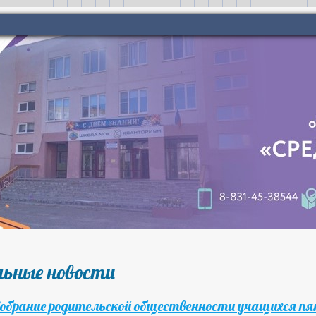
ьные новости
обрание родительской общественности учащихся пя