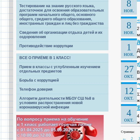
8
Тестирование на знание русского языка,
ноя.
достаточное для освоения образовательных
программ начального общего, основного
«
общего, среднего общего образования,
8
иностранных граждан и лиц без гражданства
2
ноя.
Сведения об организации отдыха детей и их
м
оздоровления
1
Противодействие коррупции
Д
ноя.
и
ВСЕ О ПРИЁМЕ В 1 КЛАСС!
А
27
Прием в классы с углубленным изучением
отдельных предметов
В
окт.
и
Борьба с коррупцией
"
12
Телефон доверия
1
окт.
Алгоритм деятельности МБОУ СШ №8 в
ж
условиях распространения новой
В
коронавирусной инфекции
4
4
окт.
ж
Страницы:
←
2