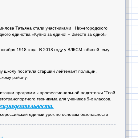
милова Татьяна стали участниками I Нижегородского
ого единства «Купно за едино! – Вместе за одно!»
ктября 1918 года. В 2018 году у ВЛКСМ юбилей: ему
шу школу посетила старший лейтенант полиции,
скому району.
лизации программы профессиональной подготовки "Твой
отранспортного техникума для учеников 9-х классов.
 жизнедеятельности.
 Всероссийский единый урок по основам безопасности
→