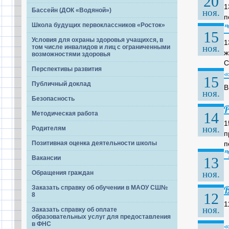
20
1
Бассейн (ДОК «Водяной»)
ноя.
п
Школа будущих первоклассников «Росток»
"
15
Условия для охраны здоровья учащихся, в
1
ноя.
том числе инвалидов и лиц с ограниченными
ж
возможностями здоровья
С
Перспективы развития
15
Публичный доклад
В
ноя.
Безопасность
Р
14
Методическая работа
1
ноя.
Родителям
п
п
Позитивная оценка деятельности школы
"
13
Вакансии
ноя.
Обращения граждан
В
Заказать справку об обучении в МАОУ СШ№
12
8
1
ноя.
Заказать справку об оплате
образовательных услуг для предоставления
«
в ФНС