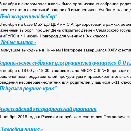
3 ноября в актовом зале школы было организовано собрание роди
овестке стоял актуальный вопрос об изменениях в Учебном плане д
Твой жизненный выбор"
3 ноября на базе МБУ ДО ЦВР им.С.А.Криворотовой в рамках реа
изненный выбор" прошел День открытых дверей Самарского госуд
амГУПС в г. Нижний Новгород для учеников 9-х классов
«Новые имена»
 минувшие выходные в Нижнем Новгороде завершился XXIV фести
одительское собрание для родителей учащихся 6-11 к
5 ноября с 18.00 до 19.00 в актовом зале МБОУ СШ № 8 проводит
ривлечением представителей прокуратуры и правоохранительных 
оведения несовершеннолетних для родителей учащихся 6-11 класс
Пейзажи родного края"
сероссийский географический диктант
1 ноября 2018 года в России и за рубежом состоялся Географическ
Здоровая нация»