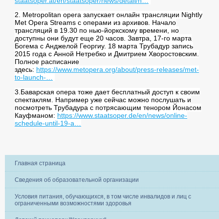
staatsoper.at/en/staatsoper/news/detail/n…
2. Metropolitan opera запускает онлайн трансляции Nightly
Met Opera Streams с операми из архивов. Начало
трансляций в 19.30 по нью-йоркскому времени, но
доступны они будут еще 20 часов. Завтра, 17-го марта
Богема с Анджелой Георгиу. 18 марта Трубадур запись
2015 года с Анной Нетребко и Дмитрием Хворостовским.
Полное расписание
здесь:
https://www.metopera.org/about/press-releases/met-
to-launch-…
3.Баварская опера тоже дает бесплатный доступ к своим
спектаклям. Например уже сейчас можно послушать и
посмотреть Трубадура с потрясающим тенором Йонасом
Кауфманом:
https://www.staatsoper.de/en/news/online-
schedule-until-19-a…
Главная страница
Сведения об образовательной организации
Условия питания, обучающихся, в том числе инвалидов и лиц с
ограниченными возможностями здоровья