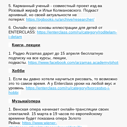
5. Карманный ученый - совместный проект изд-ва
Розовый жираф и Ильи Колмановского. Подкаст
архивный, но своей актуальности не
потерял:
https://pgbooks.ru/archive/researcher/
6. Онлайн курс основы иллюстрации для детей от
ENTERCLASS:
https://enterclass.com/ru/category/roditelam-
i-detam
Книги, лекции
1. Радио Arzamas дарит до 15 апреля бесплатную
подписку на все курсы, лекции,
подкасты.
https://www.facebook.com/arzamas.academy/photos/
Хобби
1. Если вы давно хотели научиться рисовать, то возможно
это то самое время. А у Enterclass уроки на любой вкус и
уровень.
https://enterclass.com/ru/category/tvorcestvo-i-
hobbi
Музыка/опера
1. Венская опера начинает онлайн-трансляции своих
спектаклей. 15 марта в 19 часов по европейскому
времени будет показана опера Золото
Рейна:
https://www.wiener-