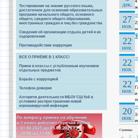
4
дек.
Тестирование на знание русского языка,
ж
достаточное для освоения образовательных
«
программ начального общего, основного
27
общего, среднего общего образования,
2
иностранных граждан и лиц без гражданства
ноя.
н
Сведения об организации отдыха детей и их
И
оздоровления
22
Противодействие коррупции
ноя.
«
ВСЕ О ПРИЁМЕ В 1 КЛАСС!
22
Прием в классы с углубленным изучением
ноя.
отдельных предметов
Б
Борьба с коррупцией
22
Г
Телефон доверия
ноя.
и
Алгоритм деятельности МБОУ СШ №8 в
п
условиях распространения новой
«
коронавирусной инфекции
20
1
ноя.
и
Страницы:
←
2