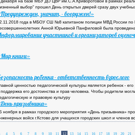
 декабря на базе МБУ ДО ЦВР им.С.А.Криворотовой в рамках реал
изненный выбор" прошел День открытых дверей сразу двух учебны
Предупрежден, значит, - вооружен!»
2.11.2018 года в МБОУ СШ №8 капитаном полиции МВД России по 
есовершеннолетних Анной Юрьевной Панфиловой была проведена 
нформирование участников и организаторов оценоч
Мир книги»
езопасность ребенка - ответственность взрослого
лавной ценностью педагогической культуры является ребенок - его
 поддержка его достоинства и прав человека. Чтобы родители мог
едагогическую и правовую культуру
День призывника»
6 ноября в рамках городского мероприятия «День призывника» пр
нженерных войск г.Кстово для учащихся городских школ и членов 
3
4
5
6
7
8
9
10
11
12
13
14
15
16
17
18
19
20
21