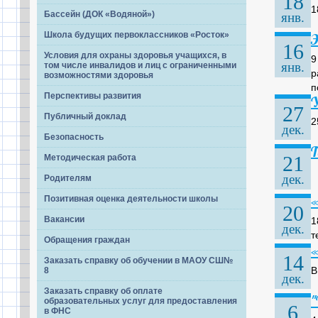
18
1
Бассейн (ДОК «Водяной»)
янв.
Школа будущих первоклассников «Росток»
Э
16
Условия для охраны здоровья учащихся, в
9
янв.
том числе инвалидов и лиц с ограниченными
р
возможностями здоровья
п
Перспективы развития
У
27
Публичный доклад
2
дек.
Безопасность
Т
21
Методическая работа
дек.
Родителям
«
Позитивная оценка деятельности школы
20
Вакансии
1
дек.
т
Обращения граждан
«
14
Заказать справку об обучении в МАОУ СШ№
В
8
дек.
Заказать справку об оплате
"
образовательных услуг для предоставления
6
в ФНС