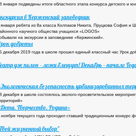
8 января подведены итоги областного этапа конкурса детского и ю
кскурсия в Керженский заповедник
 января ребята из 8а класса Колпаков Никита, Пруцкова София и 
айонного научного общества учащихся «LOGOS»
обывали на экскурсии в заповеднике «Кержинский».
рок доброты
5 декабря 2019 года в школе прошел единый классный час Урок доб
еатр уж полон – ложи блещут! Декабрь – начало Года
Экологическая безопасность урбанизированных те
8 декабря в школе состоялось эколого-просветительское меропри
ерриторий»
Дети. Творчество. Родина»
 ноябре текущего года проходил ставший традиционным конкурс ф
Твой жизненный выбор"