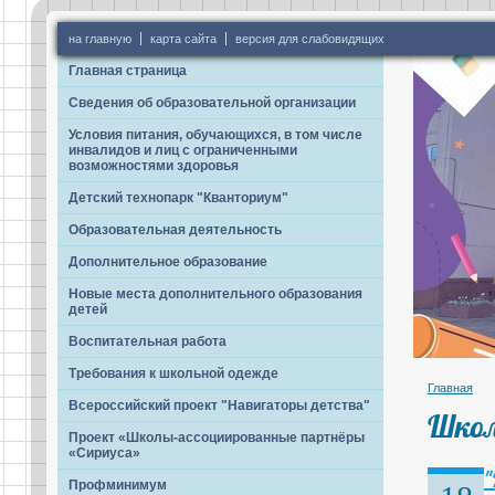
на главную
карта сайта
версия для слабовидящих
Главная страница
Сведения об образовательной организации
Условия питания, обучающихся, в том числе
инвалидов и лиц с ограниченными
возможностями здоровья
Детский технопарк "Кванториум"
Образовательная деятельность
Дополнительное образование
Новые места дополнительного образования
детей
Воспитательная работа
Требования к школьной одежде
Главная
Всероссийский проект "Навигаторы детства"
Школ
Проект «Школы-ассоциированные партнёры
«Сириуса»
"
Профминимум