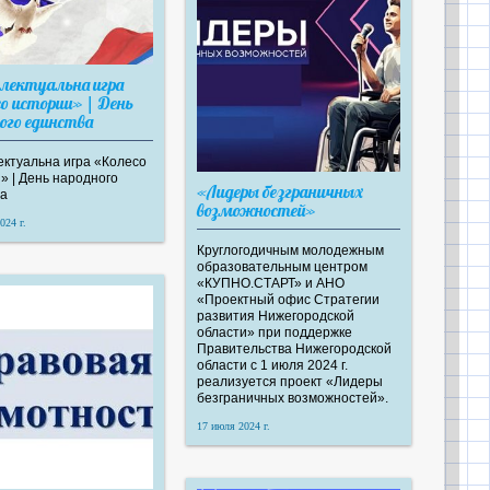
лектуальна игра
о истории» | День
ого единства
ктуальна игра «Колесо
» | День народного
«Лидеры безграничных
а
возможностей»
024 г.
Круглогодичным молодежным
образовательным центром
«КУПНО.СТАРТ» и АНО
«Проектный офис Стратегии
развития Нижегородской
области» при поддержке
Правительства Нижегородской
области с 1 июля 2024 г.
реализуется проект «Лидеры
безграничных возможностей».
17 июля 2024 г.