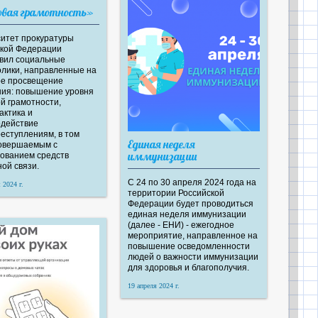
овая грамотность»
итет прокуратуры
ской Федерации
вил социальные
лики, направленные на
ое просвещение
ие уровня
й грамотности,
ктика и
одействие
еступлениям, в том
Единая неделя
совершаемым с
иммунизации
ованием средств
ой связи.
С 24 по 30 апреля 2024 года на
 2024 г.
территории Российской
Федерации будет проводиться
единая неделя иммунизации
(далее - ЕНИ) - ежегодное
мероприятие, направленное на
повышение осведомленности
людей о важности иммунизации
для здоровья и благополучия.
19 апреля 2024 г.