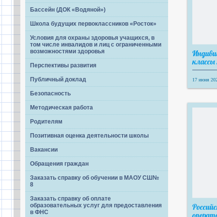
Бассейн (ДОК «Водяной»)
Школа будущих первоклассников «Росток»
Условия для охраны здоровья учащихся, в
том числе инвалидов и лиц с ограниченными
возможностями здоровья
Индиви
классы
Перспективы развития
Публичный доклад
17 июня 202
Безопасность
Методическая работа
Родителям
Позитивная оценка деятельности школы
Вакансии
Обращения граждан
Заказать справку об обучении в МАОУ СШ№
8
Заказать справку об оплате
Российс
образовательных услуг для предоставления
в ФНС
операт