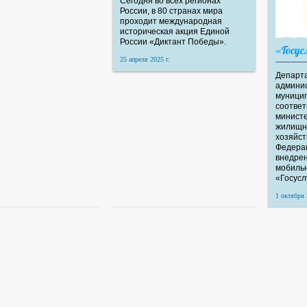
Сегодня во всех регионах
России, в 80 странах мира
проходит международная
историческая акция Единой
России «Диктант Победы».
«Госус
25 апреля 2025 г.
Департ
админис
муницип
соответ
министе
жилищн
хозяйст
Федерац
внедрен
мобиль
«Госусл
1 октября 