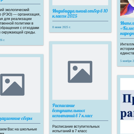
ий экологический
Индивидуальный отбор в 10
р (РЭО) — организация,
классы 2025
ая для реализации
Интел
твенной политики в
«Колес
8 июня 2025 г.
 обращения с отходами
ы окружающей среды.
народн
6 г.
Интелле
истории
единств
5 ноября 2
Расписание
вступительных
испытаний в 7 класс
зационные сборы
Расписание вступительных
аем Вас на школьные
испытаний в 7 класс
чки