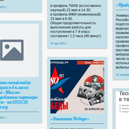
«Прав
в профиль 7МХБ (естественно-
025 г.
научный) 22 мая в 14.30;
в профиль МФИ (инженерный)
Универс
23 мая в 8.30.
Россий
Общая продолжительность
подгото
выполнения работы для
видеоро
поступления в 7-й класс
правов
составляет 1,5 часа (90 минут)
населения: повышен
правово
19 мая 2025 г.
профила
против
киберпр
числе 
использ
мобильн
14 октября
ительный набор
щихся в классы
а «Школы –
ированные партнеры
са» на 2025/26
 год
«Диктант Победы»
025 г.