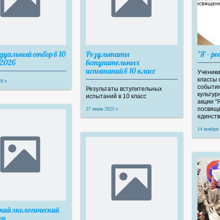
дуальный отбор в 10
Результаты
"Я – ро
 2026
вступительных
испытаний в 10 класс
Ученики
классы 
6 г.
события
Результаты вступительных
культур
испытаний в 10 класс
акции "
посвящ
27 июня 2025 г.
единств
14 ноября 
кий экологический
ор