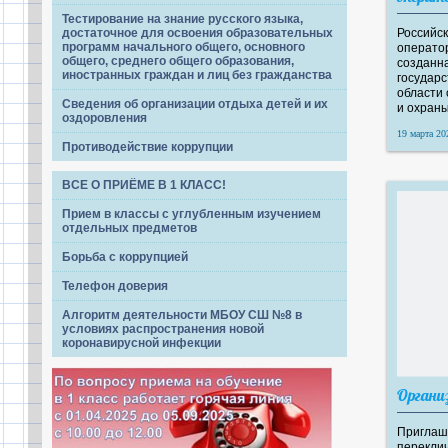
Тестирование на знание русского языка,
Российск
достаточное для освоения образовательных
программ начального общего, основного
операто
общего, среднего общего образования,
созданн
иностранных граждан и лиц без гражданства
государс
области
Сведения об организации отдыха детей и их
и охран
оздоровления
19 марта 202
Противодействие коррупции
ВСЕ О ПРИЁМЕ В 1 КЛАСС!
Прием в классы с углубленным изучением
отдельных предметов
Борьба с коррупцией
Телефон доверия
Алгоритм деятельности МБОУ СШ №8 в
условиях распространения новой
коронавирусной инфекции
Органи
Приглаш
перекли