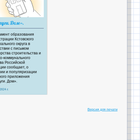
луги. Дом».
амент образования
трации Кстовского
ального округа в
ствии с письмом
рства строительства и
о-коммунального
ва Российской
ии сообщает, о
ии и популяризации
ного приложения
уги. Дом».
2024 г.
Версия для печати