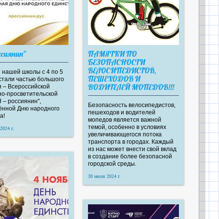
ссиянин"
ПАМЯТКИ ПО
БЕЗОПАСНОСТИ
ВЕЛОСИПЕДИСТОВ,
 нашей школы с 4 по 5
ПЕШЕХОДОВ И
стали частью большого
ВОДИТЕЛЕЙ МОПЕДОВ!!!
 – Всероссийской
но-просветительской
Я – россиянин",
Безопасность велосипедистов,
ённой Дню народного
пешеходов и водителей
а!
мопедов является важной
темой, особенно в условиях
2024 г.
увеличивающегося потока
транспорта в городах. Каждый
из нас может внести свой вклад
в создание более безопасной
городской среды.
30 июля 2024 г.