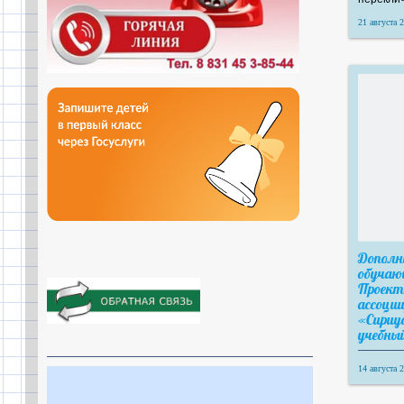
21 августа 2
Дополн
обучаю
Проект
ассоци
«Сириу
учебный
14 августа 2