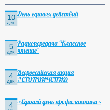
День единых действий
10
дек.
Радиопередача "Классное
5
чтение"
дек.
Всероссийская акция
4
#СТОПВИЧСПИД
дек.
«Единый день профилактики»
4