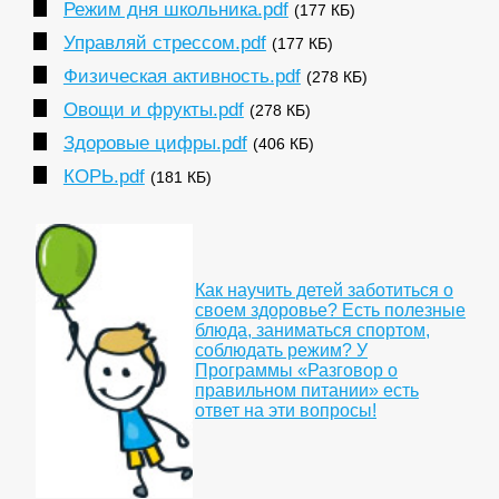
Режим дня школьника.pdf
(177 КБ)
Управляй стрессом.pdf
(177 КБ)
Физическая активность.pdf
(278 КБ)
Овощи и фрукты.pdf
(278 КБ)
Здоровые цифры.pdf
(406 КБ)
КОРЬ.pdf
(181 КБ)
Как научить детей заботиться о
своем здоровье? Есть полезные
блюда, заниматься спортом,
соблюдать режим? У
Программы «Разговор о
правильном питании» есть
ответ на эти вопросы!