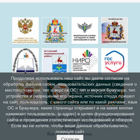
Продолжая использовать наш сайт, вы даете согласие на
обработку файлов cookie, пользовательских данных (сведения о
местоположении; тип и версия ОС; тип и версия Браузера; тип
устройства и разрешение его экрана; источник откуда пришел
на сайт пользователь; с какого сайта или по какой рекламе; язык
ОС и Браузера; какие страницы открывает и на какие кнопки
нажимает пользователь; ip-адрес) в целях функционирования
© 2016 Официальный сайт МАОУ СШ № 8 с углублённым
сайта и проведения статистических исследований и обзоров.
изучением отдельных предметов. Нижегородская область, г.
Если вы не хотите, чтобы ваши данные обрабатывались,
Кстово.
покиньте сайт.
Все права защищены.
Согласен