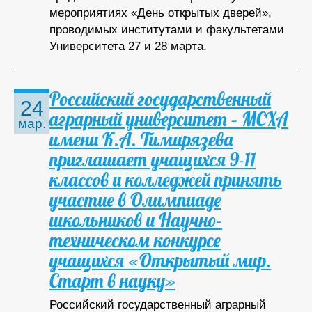
мероприятиях «День открытых дверей»,
проводимых институтами и факультетами
Университета 27 и 28 марта.
Российский государственный
24
аграрный университет – МСХА
мар.
имени К.А. Тимирязева
приглашает учащихся 9-11
классов и колледжей принять
участие в Олимпиаде
школьников и Научно-
техническом конкурсе
учащихся «Открытый мир.
Старт в науку»
Российский государственный аграрный