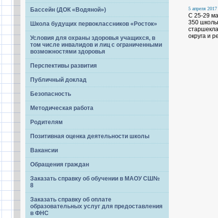
5 апреля 2017 
Бассейн (ДОК «Водяной»)
С 25-29 м
350 школь
Школа будущих первоклассников «Росток»
старшекла
округа и 
Условия для охраны здоровья учащихся, в
том числе инвалидов и лиц с ограниченными
возможностями здоровья
Перспективы развития
Публичный доклад
Безопасность
Методическая работа
Родителям
Позитивная оценка деятельности школы
Вакансии
Обращения граждан
Заказать справку об обучении в МАОУ СШ№
8
Заказать справку об оплате
образовательных услуг для предоставления
в ФНС