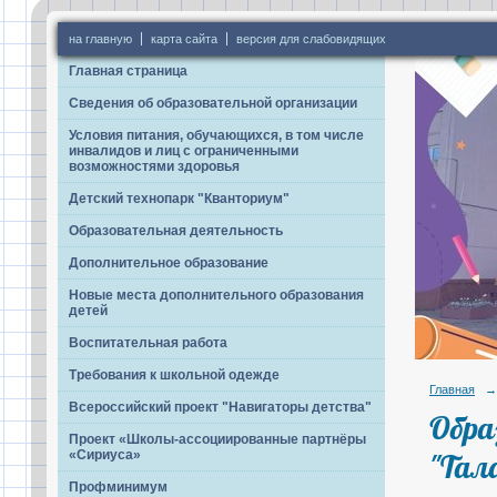
на главную
карта сайта
версия для слабовидящих
Главная страница
Сведения об образовательной организации
Условия питания, обучающихся, в том числе
инвалидов и лиц с ограниченными
возможностями здоровья
Детский технопарк "Кванториум"
Образовательная деятельность
Дополнительное образование
Новые места дополнительного образования
детей
Воспитательная работа
Требования к школьной одежде
Главная
→
Всероссийский проект "Навигаторы детства"
Обра
Проект «Школы-ассоциированные партнёры
«Сириуса»
"Тал
Профминимум