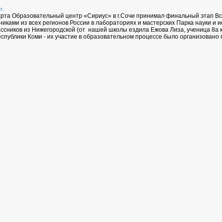
г.
арта Образовательный центр «Сириус» в г.Сочи принимал финальный этап В
никами из всех регионов России в лабораториях и мастерских Парка науки и 
ссников из Нижегородской (от нашей школы ездила Ежова Лиза, ученица 8а 
республики Коми - их участие в образовательном процессе было организован