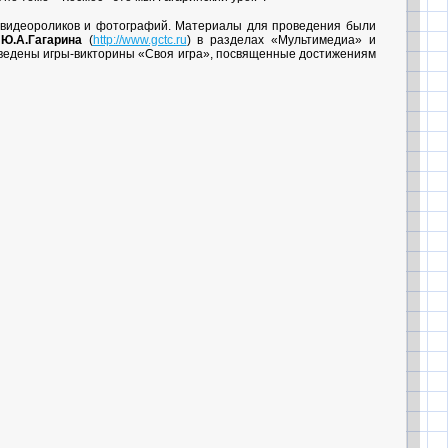
 видеороликов и фотографий. Материалы для проведения были
Ю.А.Гагарина
(
http://www.gctc.ru
) в разделах «Мультимедиа» и
ведены игры-викторины «Своя игра», посвященные достижениям