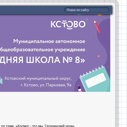
х по теме «Космос - это мы. Гагаринский урок».