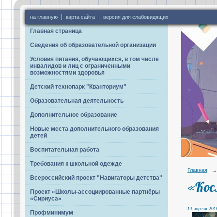
на главную
карта сайта
версия для слабовидящих
Главная страница
Сведения об образовательной организации
Условия питания, обучающихся, в том числе
инвалидов и лиц с ограниченными
возможностями здоровья
Детский технопарк "Кванториум"
Образовательная деятельность
Дополнительное образование
Новые места дополнительного образования
детей
Воспитательная работа
Требования к школьной одежде
Главная
→
Всероссийский проект "Навигаторы детства"
«Кос
Проект «Школы-ассоциированные партнёры
«Сириуса»
13 апреля 2016
Профминимум