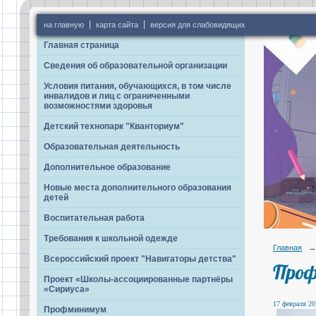
на главную
карта сайта
версия для слабовидящих
Главная страница
Сведения об образовательной организации
Условия питания, обучающихся, в том числе
инвалидов и лиц с ограниченными
возможностями здоровья
Детский технопарк "Кванториум"
Образовательная деятельность
Дополнительное образование
Новые места дополнительного образования
детей
Воспитательная работа
Требования к школьной одежде
Главная
→
Всероссийский проект "Навигаторы детства"
Проф
Проект «Школы-ассоциированные партнёры
«Сириуса»
17 февраля 20
Профминимум