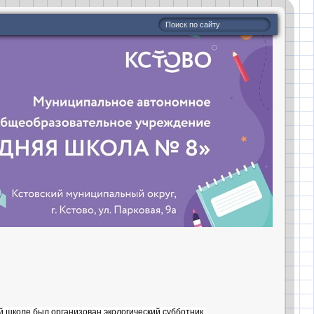
 школе был организован экологический субботник.