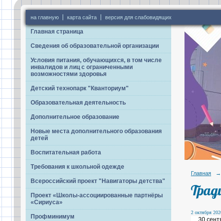
на главную
карта сайта
версия для слабовидящих
Главная страница
Сведения об образовательной организации
Условия питания, обучающихся, в том числе
инвалидов и лиц с ограниченными
возможностями здоровья
Детский технопарк "Кванториум"
Образовательная деятельность
Дополнительное образование
Новые места дополнительного образования
детей
Воспитательная работа
Требования к школьной одежде
Главная
→
Всероссийский проект "Навигаторы детства"
Трад
Проект «Школы-ассоциированные партнёры
«Сириуса»
2 октября 2020
Профминимум
30 сентяб