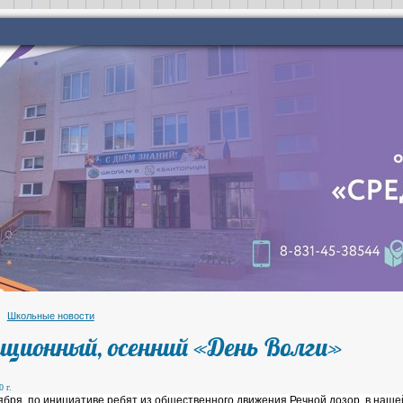
Школьные новости
иционный, осенний «День Волги»
 г.
ря, по инициативе ребят из общественного движения Речной дозор, в нашей