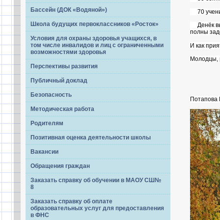
Бассейн (ДОК «Водяной»)
70 ученико
Школа будущих первоклассников «Росток»
Денёк выд
полны зад
Условия для охраны здоровья учащихся, в
том числе инвалидов и лиц с ограниченными
И как при
возможностями здоровья
Молодцы, 
Перспективы развития
Публичный доклад
Безопасность
Потапова 
Методическая работа
Родителям
Позитивная оценка деятельности школы
Вакансии
Обращения граждан
Заказать справку об обучении в МАОУ СШ№
8
Заказать справку об оплате
образовательных услуг для предоставления
в ФНС