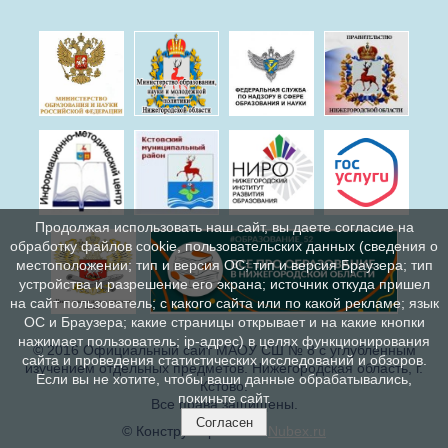
Продолжая использовать наш сайт, вы даете согласие на
обработку файлов cookie, пользовательских данных (сведения о
местоположении; тип и версия ОС; тип и версия Браузера; тип
устройства и разрешение его экрана; источник откуда пришел
на сайт пользователь; с какого сайта или по какой рекламе; язык
ОС и Браузера; какие страницы открывает и на какие кнопки
нажимает пользователь; ip-адрес) в целях функционирования
© 2016 Официальный сайт МАОУ СШ № 8 с углублённым
сайта и проведения статистических исследований и обзоров.
изучением отдельных предметов. Нижегородская область, г.
Если вы не хотите, чтобы ваши данные обрабатывались,
Кстово.
покиньте сайт.
Все права защищены.
Согласен
© Конструктор сайтов
Nubex.ru