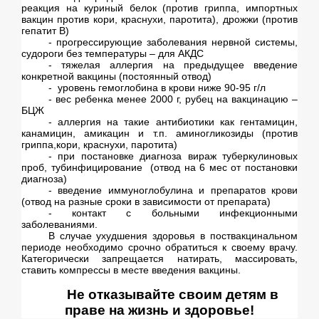
реакция на куриный белок (против гриппа, импортных
вакцин против кори, краснухи, паротита), дрожжи (против
гепатит В)
- прогрессирующие заболевания нервной системы,
судороги без температуры – для АКДС
- тяжелая аллергия на предыдущее введение
конкретной вакцины (постоянный отвод)
-
уровень гемоглобина в крови ниже 90-95 г/л
- вес ребенка менее
2000 г
, рубец на вакцинацию –
БЦЖ
- аллергия на такие антибиотики как гентамицин,
канамицин, амикацин и т.п. аминогликозиды (против
гриппа,кори, краснухи, паротита)
- при постановке диагноза вираж туберкулиновых
проб, тубинфицирование
(отвод на 6 мес от постановки
диагноза)
- введение иммуноглобулина и препаратов крови
(отвод на разные сроки в зависимости от препарата)
- контакт с больными инфекционными
заболеваниями.
В случае ухудшения здоровья в поствакцинальном
периоде необходимо срочно обратиться к своему врачу.
Категорически запрещается натирать, массировать,
ставить компрессы в месте введения вакцины.
Не отказывайте своим детям в
праве на жизнь и здоровье!