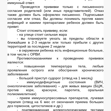
иммунный ответ.
Проводятся прививки только с письменного
согласия родителей (или иных представителей). Отказ
также должен быть оформлен письменно. Подписывая
согласие или отказ, Вы должны понимать против каких
инфекций и какими препаратами ребенок должен быть
привит.
Стоит отложить прививку, если:
- на улице стоит сильная жара
- вы планируете уехать за пределы области в
ближайшие в 2-3 недели или только прибыли с других
территорий за последние 2 недели
- в окружении ребенка есть инфекционные больные,
в том числе с ОРВИ.
Противопоказаниями к проведению прививок
являются:
- повышенная температура тела, любые
проявления острого или обострения хронического
заболевания
- большой приступ судорог (отвод на 1 месяц)
- иммунодефицитные состояния (ВИЧ,
онкологические заболевания) – для живых вакцин (БЦЖ,
против кори, краснухи, паротита, оральная
полиомиелитная)
- прием иммуносупрессивных препаратов, лучевая
терапия (отвод на 6 мес от окончания приема больших
доз гормонов, цитостатиков и др.)
- подтвержденная аллергологическими тестами