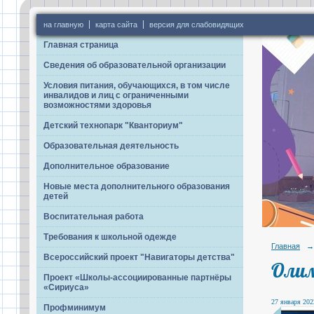
на главную
карта сайта
версия для слабовидящих
Главная страница
Сведения об образовательной организации
Условия питания, обучающихся, в том числе
инвалидов и лиц с ограниченными
возможностями здоровья
Детский технопарк "Кванториум"
Образовательная деятельность
Дополнительное образование
Новые места дополнительного образования
детей
Воспитательная работа
Требования к школьной одежде
Главная
→
Всероссийский проект "Навигаторы детства"
Олим
Проект «Школы-ассоциированные партнёры
«Сириуса»
27 января 2022
Профминимум