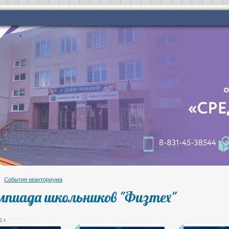
События кванториума
пиада школьников "Физтех"
 г.