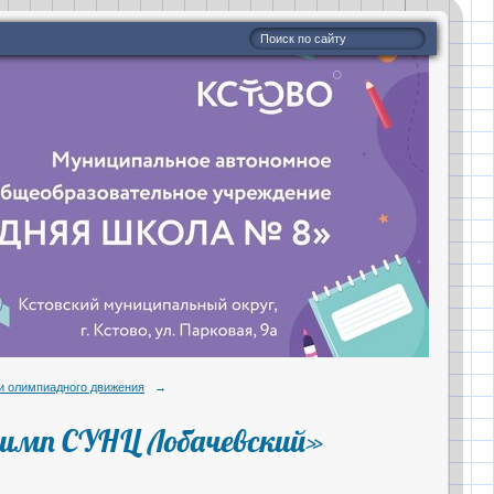
и олимпиадного движения
→
лимп СУНЦ Лобачевский»