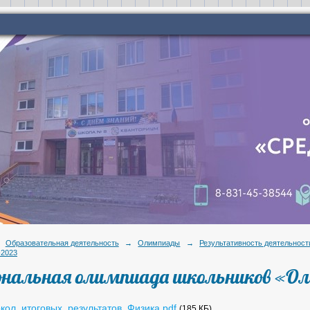
Образовательная деятельность
→
Олимпиады
→
Результативность деятельност
-2023
ональная олимпиада школьников «О
кол_итоговых_результатов_Физика.pdf
(185 КБ)