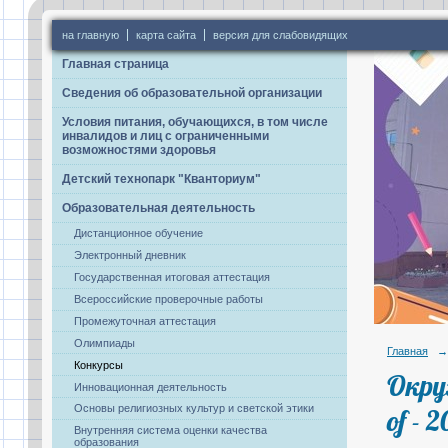
на главную
карта сайта
версия для слабовидящих
Главная страница
Сведения об образовательной организации
Условия питания, обучающихся, в том числе
инвалидов и лиц с ограниченными
возможностями здоровья
Детский технопарк "Кванториум"
Образовательная деятельность
Дистанционное обучение
Электронный дневник
Государственная итоговая аттестация
Всероссийские проверочные работы
Промежуточная аттестация
Олимпиады
Главная
→
Конкурсы
Окру
Инновационная деятельность
Основы религиозных культур и светской этики
of - 
Внутренняя система оценки качества
образования