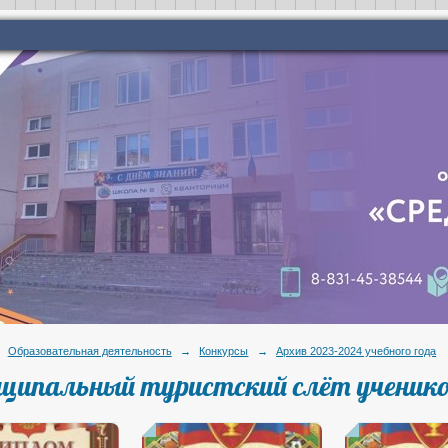
Образовательная деятельность
→
Конкурсы
→
Архив 2023-2024 учебного года
ципальный туристский слёт ученико