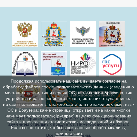
Продолжая использовать наш сайт, вы даете согласие на
обработку файлов cookie, пользовательских данных (сведения о
местоположении; тип и версия ОС; тип и версия Браузера; тип
устройства и разрешение его экрана; источник откуда пришел
на сайт пользователь; с какого сайта или по какой рекламе; язык
ОС и Браузера; какие страницы открывает и на какие кнопки
нажимает пользователь; ip-адрес) в целях функционирования
© 2016 Официальный сайт МАОУ СШ № 8 с углублённым
сайта и проведения статистических исследований и обзоров.
изучением отдельных предметов. Нижегородская область, г.
Если вы не хотите, чтобы ваши данные обрабатывались,
Кстово.
покиньте сайт.
Все права защищены.