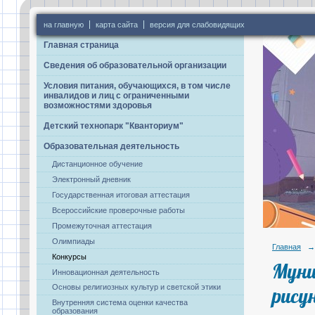
на главную
карта сайта
версия для слабовидящих
Главная страница
Сведения об образовательной организации
Условия питания, обучающихся, в том числе
инвалидов и лиц с ограниченными
возможностями здоровья
Детский технопарк "Кванториум"
Образовательная деятельность
Дистанционное обучение
Электронный дневник
Государственная итоговая аттестация
Всероссийские проверочные работы
Промежуточная аттестация
Олимпиады
Главная
→
Конкурсы
Муни
Инновационная деятельность
Основы религиозных культур и светской этики
рису
Внутренняя система оценки качества
образования