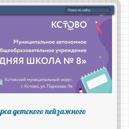
рса детского пейзажного