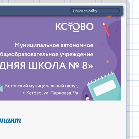
иктант